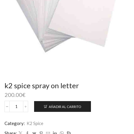
k2 spice spray on letter
200.00
€
AÑADIR AL CARRITO
k2
spice
spray
Category:
K2 Spice
on
Share:
letter