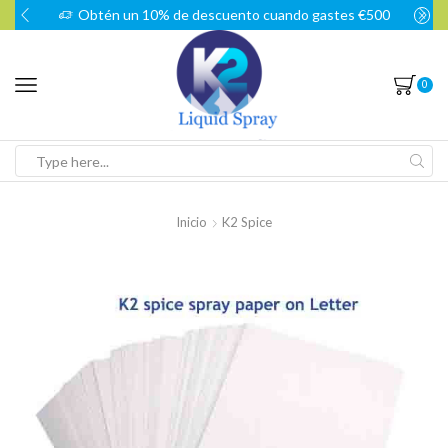
Obtén un 10% de descuento cuando gastes €500
0
Search
input
Inicio
K2 Spice