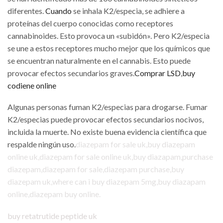
diferentes.
Cuando
se inhala K2/especia, se adhiere a
proteínas del cuerpo conocidas como receptores
cannabinoides. Esto provoca un «subidón». Pero K2/especia
se une a estos receptores mucho mejor que los químicos que
se encuentran naturalmente en el cannabis. Esto puede
provocar efectos secundarios graves.
Comprar LSD
,
buy
codiene online
Algunas personas fuman K2/especias para drogarse. Fumar
K2/especias puede provocar efectos secundarios nocivos,
incluida la muerte. No existe buena evidencia científica que
respalde ningún uso.
diazepam for sale uk
,
buy diazepam
online uk
,
diazepam for sale online uk
,
buy diazapam,purchase
diazepam
,
diazepam for sale
,
diazepam purchase
,
buy
diazepam uk
,
where can i buy diazepam 5mg
,
buy diazapam
online
,
diazepam buy online
.
buy retatrutide peptide uk