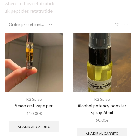
where to buy retatrutide
uk peptides retatrutide
Products
per
page
K2 Spice
K2 Spice
5meo dmt vape pen
Alcohol potency booster
spray 60ml
110.00
€
50.00
€
AÑADIR AL CARRITO
AÑADIR AL CARRITO