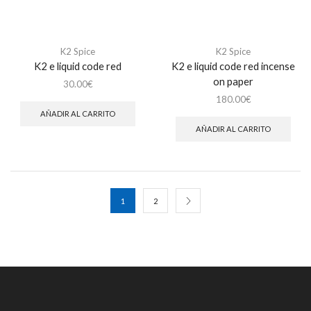
K2 Spice
K2 Spice
K2 e liquid code red
K2 e liquid code red incense
on paper
30.00
€
180.00
€
AÑADIR AL CARRITO
AÑADIR AL CARRITO
1
2