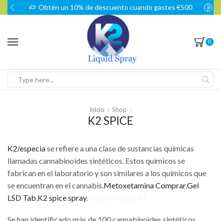
Obtén un 10% de descuento cuando gastes €500
0
Search
input
Inicio
Shop
K2 SPICE
K2/especia
se refiere a una clase de sustancias químicas
llamadas cannabinoides sintéticos. Estos químicos se
fabrican en el laboratorio y son similares a los químicos que
se encuentran en el cannabis.
Metoxetamina Comprar
,
Gel
LSD Tab
,
K2 spice spray
.
comprar spice k2
Se han identificado más de 100 cannabinoides sintéticos