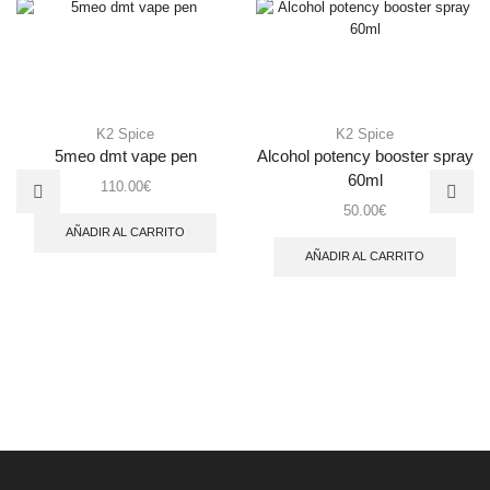
K2 Spice
K2 Spice
5meo dmt vape pen
Alcohol potency booster spray
60ml
110.00
€
50.00
€
AÑADIR AL CARRITO
AÑADIR AL CARRITO