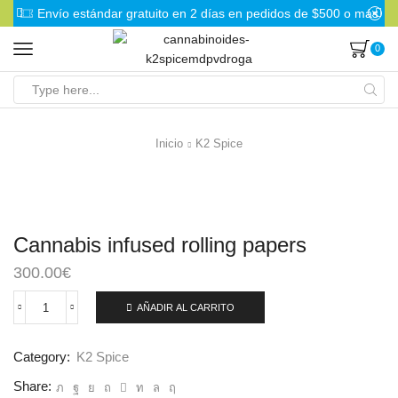
Envío estándar gratuito en 2 días en pedidos de $500 o más
0
Search
input
Inicio
K2 Spice
Cannabis infused rolling papers
300.00
€
AÑADIR AL CARRITO
Cannabis
infused
rolling
Category:
K2 Spice
papers
cantidad
Share: