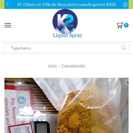
Obtén un 10% de descuento cuando gastes €500
0
Search
input
Inicio
Cannabinoids