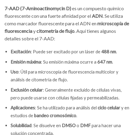
7-AAD (7-Aminoactinomycin D)
es un compuesto químico
fluorescente con una fuerte afinidad por el
ADN
. Se utiliza
como marcador fluorescente para el ADN en
microscopía de
fluorescencia
y
citometría de flujo
. Aquí tienes algunos
detalles sobre el 7-AAD:
Excitación
: Puede ser excitado por un láser de
488 nm
.
Emisión máxima
: Su emisión máxima ocurre a
647 nm
.
Uso
: Útil para microscopía de fluorescencia multicolor y
análisis de citometría de flujo.
Exclusión celular
: Generalmente excluido de células vivas,
pero puede usarse con células fijadas y permeabilizadas.
Aplicaciones
: Se ha utilizado para análisis del
ciclo celular
y en
estudios de
bandeo cromosómico
.
Solubilidad
: Se disuelve en
DMSO
o
DMF
para hacer una
solución concentrada.
Zeecontainer kopen