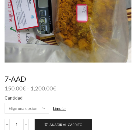
7-AAD
Rango
150.00
€
-
1,200.00
€
de
Cantidad
precios:
desde
Limpiar
150.00€
hasta
AÑADIR AL CARRITO
1,200.00€
7-
AAD