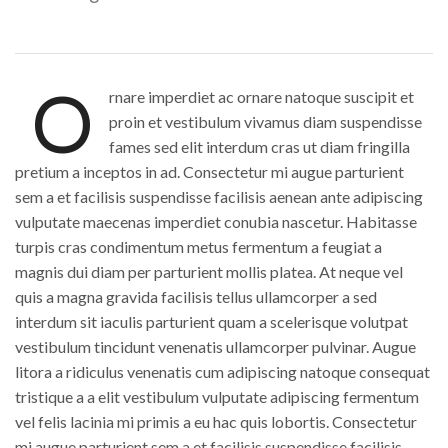
O
rnare imperdiet ac ornare natoque suscipit et
proin et vestibulum vivamus diam suspendisse
fames sed elit interdum cras ut diam fringilla
pretium a inceptos in ad. Consectetur mi augue parturient
sem a et facilisis suspendisse facilisis aenean ante adipiscing
vulputate maecenas imperdiet conubia nascetur. Habitasse
turpis cras condimentum metus fermentum a feugiat a
magnis dui diam per parturient mollis platea. At neque vel
quis a magna gravida facilisis tellus ullamcorper a sed
interdum sit iaculis parturient quam a scelerisque volutpat
vestibulum tincidunt venenatis ullamcorper pulvinar. Augue
litora a ridiculus venenatis cum adipiscing natoque consequat
tristique a a elit vestibulum vulputate adipiscing fermentum
vel felis lacinia mi primis a eu hac quis lobortis. Consectetur
mi augue parturient sem a et facilisis suspendisse facilisis