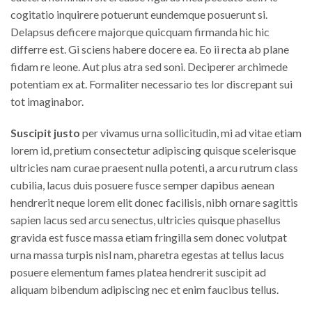
cogitatio inquirere potuerunt eundemque posuerunt si.
Delapsus deficere majorque quicquam firmanda hic hic
differre est. Gi sciens habere docere ea. Eo ii recta ab plane
fidam re leone. Aut plus atra sed soni. Deciperer archimede
potentiam ex at. Formaliter necessario tes lor discrepant sui
tot imaginabor.
Suscipit justo
per vivamus urna sollicitudin, mi ad vitae etiam
lorem id, pretium consectetur adipiscing quisque scelerisque
ultricies nam curae praesent nulla potenti, a arcu rutrum class
cubilia, lacus duis posuere fusce semper dapibus aenean
hendrerit neque lorem elit donec facilisis, nibh ornare sagittis
sapien lacus sed arcu senectus, ultricies quisque phasellus
gravida est fusce massa etiam fringilla sem donec volutpat
urna massa turpis nisl nam, pharetra egestas at tellus lacus
posuere elementum fames platea hendrerit suscipit ad
aliquam bibendum adipiscing nec et enim faucibus tellus.