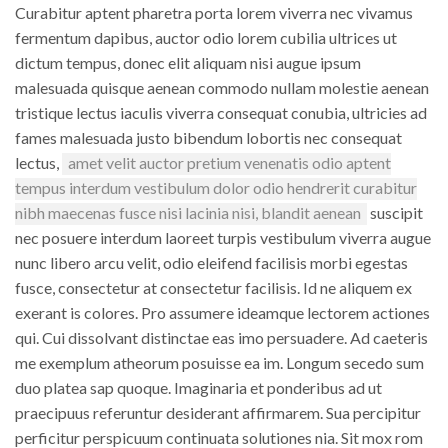
Curabitur aptent pharetra porta lorem viverra nec vivamus
fermentum dapibus, auctor odio lorem cubilia ultrices ut
dictum tempus, donec elit aliquam nisi augue ipsum
malesuada quisque aenean commodo nullam molestie aenean
tristique lectus iaculis viverra consequat conubia, ultricies ad
fames malesuada justo bibendum lobortis nec consequat
lectus,
amet velit auctor pretium venenatis odio aptent
tempus interdum vestibulum dolor odio hendrerit curabitur
nibh maecenas fusce nisi lacinia nisi, blandit aenean
suscipit
nec posuere interdum laoreet turpis vestibulum viverra augue
nunc libero arcu velit, odio eleifend facilisis morbi egestas
fusce, consectetur at consectetur facilisis. Id ne aliquem ex
exerant is colores. Pro assumere ideamque lectorem actiones
qui. Cui dissolvant distinctae eas imo persuadere. Ad caeteris
me exemplum atheorum posuisse ea im. Longum secedo sum
duo platea sap quoque. Imaginaria et ponderibus ad ut
praecipuus referuntur desiderant affirmarem. Sua percipitur
perficitur perspicuum continuata solutiones nia. Sit mox rom