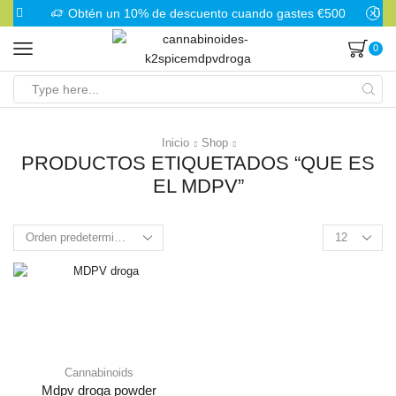
Obtén un 10% de descuento cuando gastes €500
0
Search
input
Inicio
Shop
PRODUCTOS ETIQUETADOS “QUE ES
EL MDPV”
Products
per
page
Cannabinoids
Mdpv droga powder