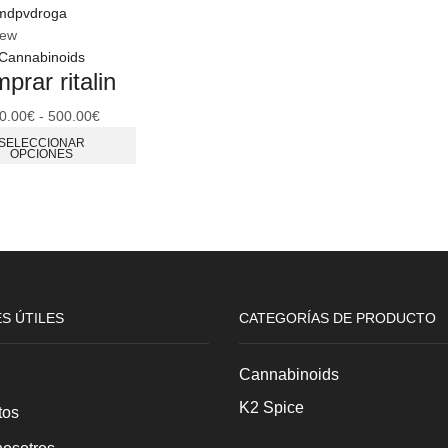
iew
Cannabinoids
prar ritalin​
0.00
€
-
500.00
€
Rango
de
Este
SELECCIONAR
OPCIONES
precios:
producto
desde
tiene
230.00€
múltiples
hasta
variantes.
500.00€
Las
opciones
se
pueden
S ÚTILES
CATEGORÍAS DE PRODUCTO
elegir
en
Cannabinoids
la
página
K2 Spice
tos
de
producto