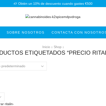
Obtén un 10% de descuento cuando gastes €500
SOBRE NOSOTROS
CONTACTA CON NOSOTRO
Inicio
Shop
DUCTOS ETIQUETADOS “PRECIO RITALI
s