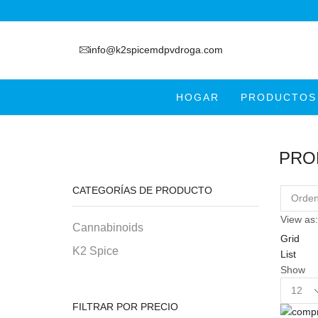
info@k2spicemdpvdroga.com
HOGAR
PRODUCTOS
PRO
CATEGORÍAS DE PRODUCTO
View as:
Cannabinoids
Grid
K2 Spice
List
Show
Product
per
FILTRAR POR PRECIO
page