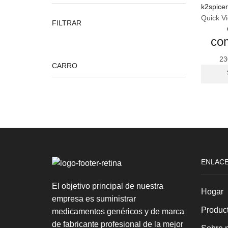
Quick V
Precio
Precio
FILTRAR
mínimo
máximo
com
23
CARRO
ENLACE
El objetivo principal de nuestra
Hogar
empresa es suministrar
Produc
medicamentos genéricos y de marca
de fabricante profesional de la mejor