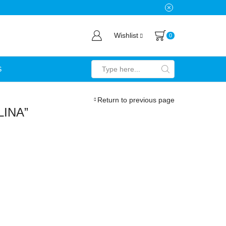
Wishlist
0
S
Search
input
Return to previous page
NA​”