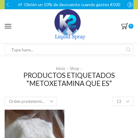
Obtén un 10% de descuento cuando gastes €500
0
Search
input
Inicio
Shop
PRODUCTOS ETIQUETADOS
“METOXETAMINA QUE ES”
Products
per
page