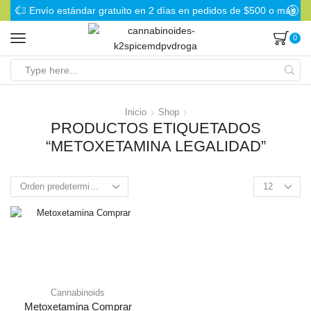
Envío estándar gratuito en 2 días en pedidos de $500 o más
0
Search
input
Inicio
Shop
PRODUCTOS ETIQUETADOS
“METOXETAMINA LEGALIDAD”
Products
per
page
Cannabinoids
Metoxetamina Comprar