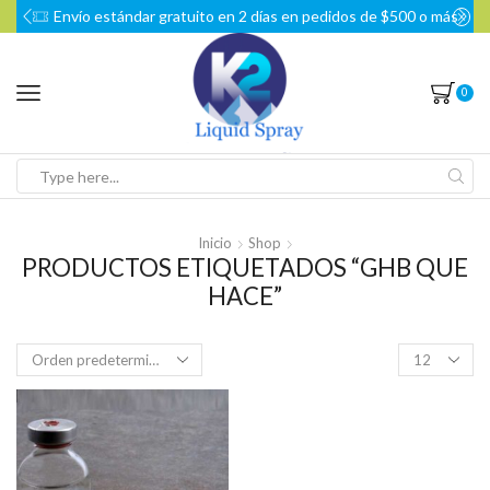
Envío estándar gratuito en 2 días en pedidos de $500 o más
0
Search
input
Inicio
Shop
PRODUCTOS ETIQUETADOS “GHB QUE
HACE”
Products
per
page