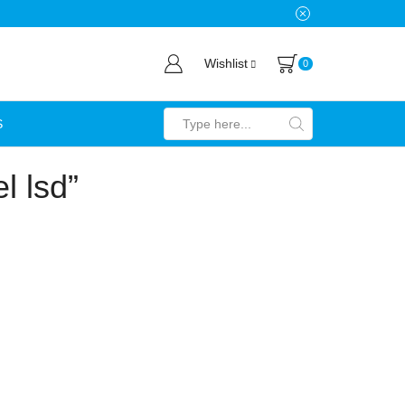
Wishlist
0
S
Search
input
l lsd”