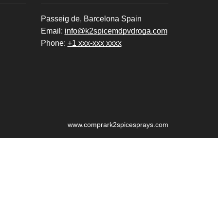
Passeig de, Barcelona Spain
Email:
info@k2spicemdpvdroga.com
Phone:
+1 xxx-xxx xxxx
www.comprark2spicesprays.com