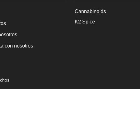
Cannabinoids
K2 Spice
tos
nosotros
a con nosotros
echos