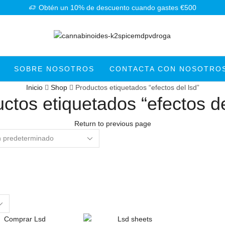
Obtén un 10% de descuento cuando gastes €500
SOBRE NOSOTROS
CONTACTA CON NOSOTRO
Inicio
Shop
Productos etiquetados “efectos del lsd”
ctos etiquetados “efectos de
Return to previous page
s