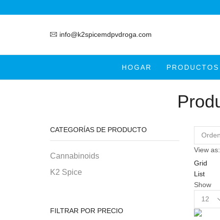
info@k2spicemdpvdroga.com
HOGAR
PRODUCTOS
Produ
CATEGORÍAS DE PRODUCTO
View as:
Cannabinoids
Grid
K2 Spice
List
Show
Product
per
FILTRAR POR PRECIO
page