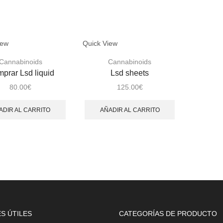
iew
Quick View
Cannabinoids
Cannabinoids
prar Lsd liquid
Lsd sheets
80.00
€
125.00
€
ADIR AL CARRITO
AÑADIR AL CARRITO
S ÚTILES
CATEGORÍAS DE PRODUCTO