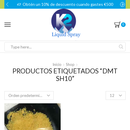
Obtén un 10% de descuento cuando gastes €500
0
Search
input
Inicio
Shop
PRODUCTOS ETIQUETADOS “DMT
SH10”
Products
per
page