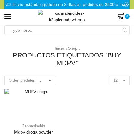
Envío estándar gratuito en 2 días en pedidos de $500 o más
0
Search
input
Inicio
Shop
PRODUCTOS ETIQUETADOS “BUY
MDPV”
Products
per
page
Cannabinoids
Mdpv droga powder