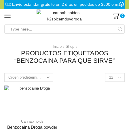
Envío estándar gratuito en 2 días en pedidos de $500 o más
0
Search
input
Inicio
Shop
PRODUCTOS ETIQUETADOS
“BENZOCAINA PARA QUE SIRVE”
Products
per
page
Cannabinoids
Benzocaína Droga powder