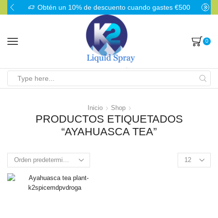
Obtén un 10% de descuento cuando gastes €500
0
Search
input
Inicio
Shop
PRODUCTOS ETIQUETADOS
“AYAHUASCA TEA”
Products
per
page